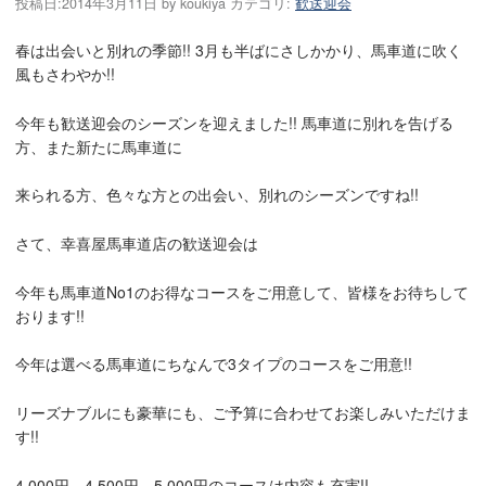
投稿日:
2014年3月11日
by
koukiya
カテゴリ:
歓送迎会
春は出会いと別れの季節!! 3月も半ばにさしかかり、馬車道に吹く
風もさわやか!!
今年も歓送迎会のシーズンを迎えました!! 馬車道に別れを告げる
方、また新たに馬車道に
来られる方、色々な方との出会い、別れのシーズンですね!!
さて、幸喜屋馬車道店の歓送迎会は
今年も馬車道No1のお得なコースをご用意して、皆様をお待ちして
おります!!
今年は選べる馬車道にちなんで3タイプのコースをご用意!!
リーズナブルにも豪華にも、ご予算に合わせてお楽しみいただけま
す!!
4,000円、4,500円、5,000円のコースは内容も充実!!