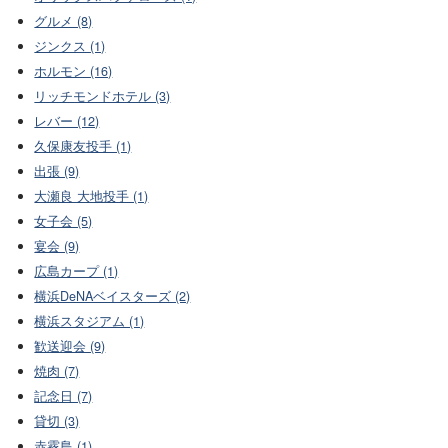
グルメ (8)
ジンクス (1)
ホルモン (16)
リッチモンドホテル (3)
レバー (12)
久保康友投手 (1)
出張 (9)
大瀬良 大地投手 (1)
女子会 (5)
宴会 (9)
広島カープ (1)
横浜DeNAベイスターズ (2)
横浜スタジアム (1)
歓送迎会 (9)
焼肉 (7)
記念日 (7)
貸切 (3)
赤霧島 (1)