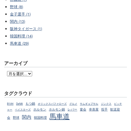
野球 (8)
金子選手 (1)
関内 (13)
阪神タイガース (1)
韓国料理 (14)
馬車道 (29)
アーカイブ
タグクラウド
もつ鍋
B1A4
DeNA
オリックスバファローズ
グルメ
サムギョプサル
ジンクス
ピッチ
ホルモン
レバー
幸喜屋
ホルモン鍋
宴会
投手
歓送迎
ャー
ベイスターズ
馬車道
関内
会
野球
韓国料理