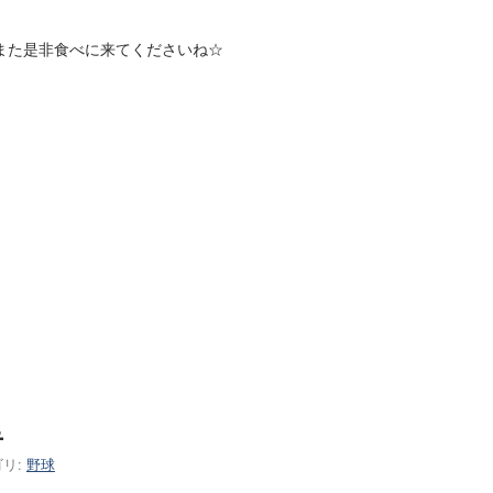
また是非食べに来てくださいね☆
手
リ:
野球