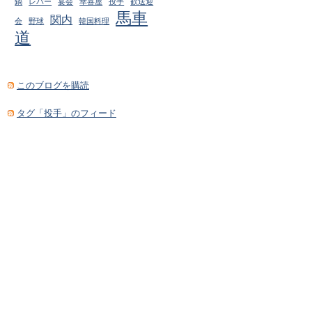
レバー
幸喜屋
鍋
宴会
投手
歓送迎
馬車
関内
会
野球
韓国料理
道
このブログを購読
タグ「投手」のフィード