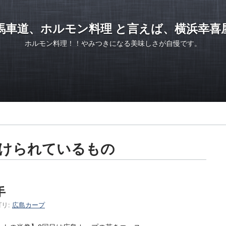
馬車道、ホルモン料理 と言えば、横浜幸喜
ホルモン料理！！やみつきになる美味しさが自慢です。
けられているもの
手
リ:
広島カープ