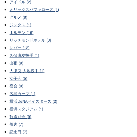
アイドル (2)
オリックスバファローズ (1)
グルメ (8)
ジンクス (1)
ホルモン (16)
リッチモンドホテル (3)
レバー (12)
久保康友投手 (1)
出張 (9)
大瀬良 大地投手 (1)
女子会 (5)
宴会 (9)
広島カープ (1)
横浜DeNAベイスターズ (2)
横浜スタジアム (1)
歓送迎会 (9)
焼肉 (7)
記念日 (7)