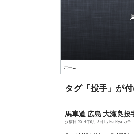
ホーム
タグ「投手」が付
馬車道 広島 大瀬良投
投稿日:
2014年9月 2日
by
koukiya
カテゴ