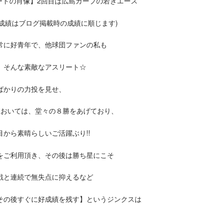
リートの肖像】2回目は広島カープの若きエース
の成績はブログ掲載時の成績に順じます)
常に好青年で、他球団ファンの私も
、そんな素敵なアスリート☆
ばかりの力投を見せ、
においては、堂々の８勝をあげており、
から素晴らしいご活躍ぶり!!
をご利用頂き、その後は勝ち星にこそ
戦と連続で無失点に抑えるなど
その後すぐに好成績を残す】というジンクスは