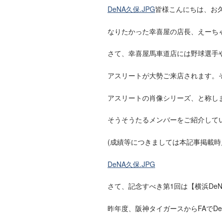
DeNA久保.JPG
皆様こんにちは、お久
なりたかった幸喜屋の店長、えーちゃ
さて、幸喜屋馬車道店には野球選手
アスリートが大勢ご来店されます。
アスリートの肖像シリーズ、と称し
そうそうたるメンバーをご紹介してい
(成績等につきましては本記事掲載時
DeNA久保.JPG
さて、記念すべき第1回は【横浜De
昨年度、阪神タイガースからFAでD