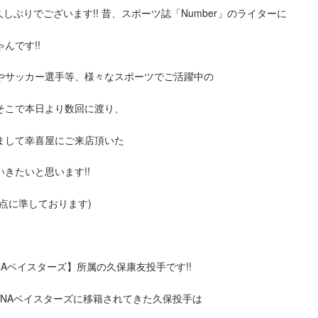
しぶりでございます!! 昔、スポーツ誌「Number」のライターに
んです!!
やサッカー選手等、様々なスポーツでご活躍中の
そこで本日より数回に渡り、
まして幸喜屋にご来店頂いた
きたいと思います!!
点に準しております)
NAベイスターズ】所属の久保康友投手です!!
eNAベイスターズに移籍されてきた久保投手は