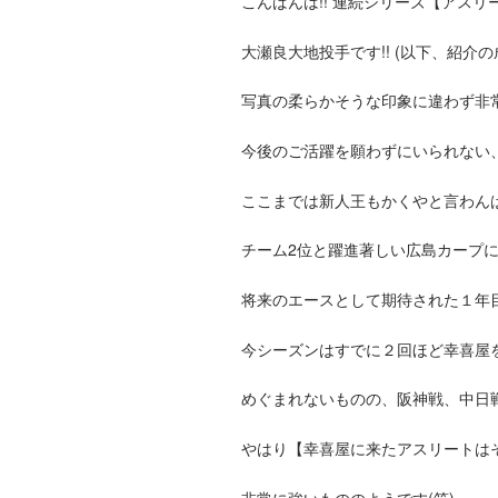
こんばんは!! 連続シリーズ【アス
大瀬良大地投手です!! (以下、紹介
写真の柔らかそうな印象に違わず非
今後のご活躍を願わずにいられない
ここまでは新人王もかくやと言わん
チーム2位と躍進著しい広島カープ
将来のエースとして期待された１年目
今シーズンはすでに２回ほど幸喜屋
めぐまれないものの、阪神戦、中日
やはり【幸喜屋に来たアスリートは
非常に強いもののようです(笑)