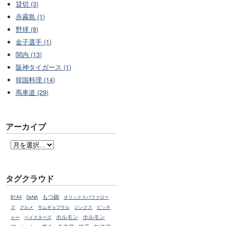
貸切 (3)
赤霧島 (1)
野球 (8)
金子選手 (1)
関内 (13)
阪神タイガース (1)
韓国料理 (14)
馬車道 (29)
アーカイブ
タグクラウド
もつ鍋
B1A4
DeNA
オリックスバファロー
ズ
グルメ
サムギョプサル
ジンクス
ピッチ
ホルモン
ホルモン
ャー
ベイスターズ